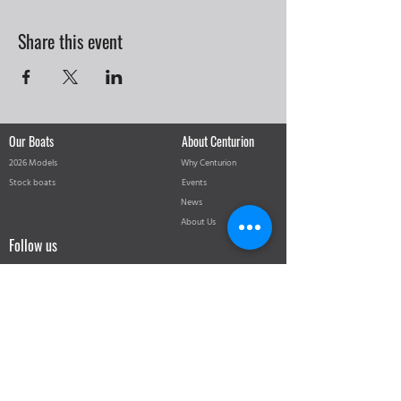
Share this event
Our Boats
About Centurion
2026 Models
Why Centurion
Stock boats
Events
News
About Us
Follow us
@centurionboatsswitzerland
Centurion Boats Switzerland
Supreme Towboats
Supreme Performance