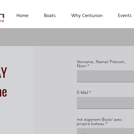
Home
Boats
Why Centurion
Events
Vorname, Name/ Prénom,
AY
Nom
me
E-Mail
mit eigenem Boot/ avec
propre bateau