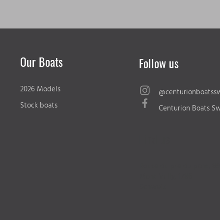
Our Boats
Follow us
2026 Models
@centurionboatssw
Stock boats
Centurion Boats Sw
Find us
Route du pre du pont, 89
Mont Vully, 1786
Schweiz