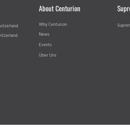
About Centurion
Supr
Why Centurion
Supre
itzerland
News
itzerland
Events
Über Uns