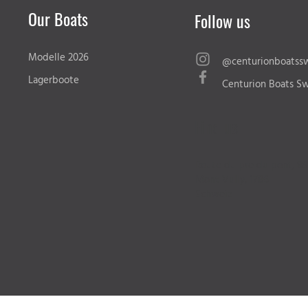
Our Boats
Follow us
Modelle 2026
@centurionboatssw
Lagerboote
Centurion Boats Sw
Find us
Route du pre du pont, 89
Mont Vully, 1786
Schweiz