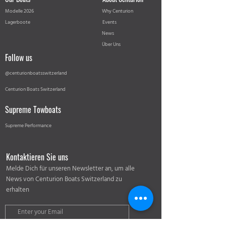
Modelle 2026
Why Centurion
Lagerboote
Events
News
Über Uns
Follow us
@centurionboatsswitzerland
Centurion Boats Switzerland
Supreme Towboats
Supreme Performance
Kontaktieren Sie uns
Melde Dich für unseren Newsletter an, um alle
News von Centurion Boats Switzerland zu
erhalten