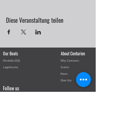
Diese Veranstaltung teilen
Our Boats
About Centurion
Modelle 2026
Why Centurion
Lagerboote
Events
News
Über Uns
Follow us
@centurionboatsswitzerland
Centurion Boats Switzerland
Supreme Towboats
Supreme Performance