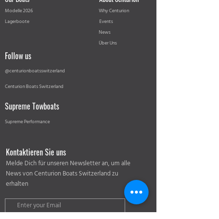
Modelle 2026
Why Centurion
Lagerboote
Events
News
Über Uns
Follow us
@centurionboatsswitzerland
Centurion Boats Switzerland
Supreme Towboats
Supreme Performance
Kontaktieren Sie uns
Melde Dich für unseren Newsletter an, um alle
News von Centurion Boats Switzerland zu
erhalten