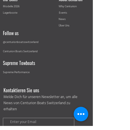
Modelle 2026
Why Centurion
Lagerboote
Events
News
Über Uns
Follow us
@centurionboatsswitzerland
Centurion Boats Switzerland
Supreme Towboats
Supreme Performance
Kontaktieren Sie uns
Melde Dich für unseren Newsletter an, um alle
News von Centurion Boats Switzerland zu
erhalten