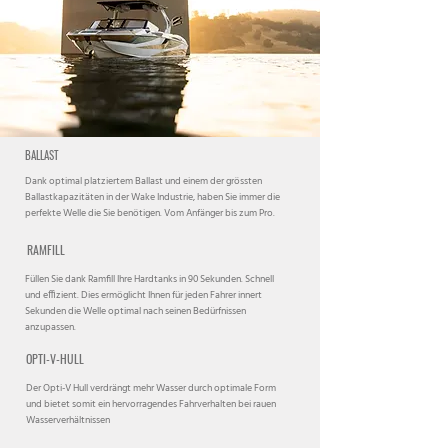
BALLAST
Dank optimal platziertem Ballast und einem der grössten
Ballastkapazitäten in der Wake Industrie, haben Sie immer die
perfekte Welle die Sie benötigen. Vom Anfänger bis zum Pro.
RAMFILL
Füllen Sie dank Ramfill Ihre Hardtanks in 90 Sekunden. Schnell
und effizient. Dies ermöglicht Ihnen für jeden Fahrer innert
Sekunden die Welle optimal nach seinen Bedürfnissen
anzupassen.
OPTI-V-HULL
Der Opti-V Hull verdrängt mehr Wasser durch optimale Form
und bietet somit ein hervorragendes Fahrverhalten bei rauen
Wasserverhältnissen