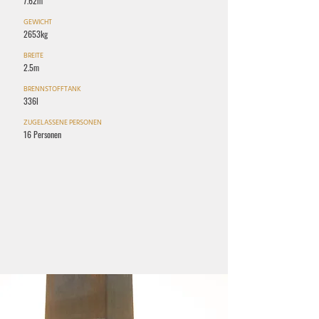
7.62m
GEWICHT
2653kg
BREITE
2.5m
BRENNSTOFFTANK
336l
ZUGELASSENE PERSONEN
16 Personen