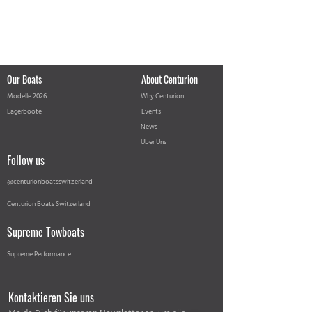
Our Boats
About Centurion
Modelle 2026
Why Centurion
Lagerboote
Events
News
Über Uns
Follow us
@centurionboatsswitzerland
Centurion Boats Switzerland
Supreme Towboats
Supreme Performance
Kontaktieren Sie uns