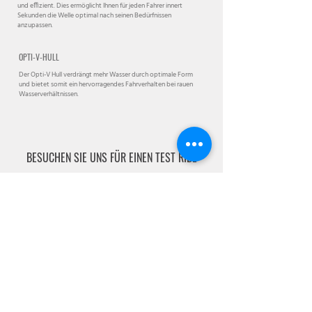
und effizient. Dies ermöglicht Ihnen für jeden Fahrer innert
Sekunden die Welle optimal nach seinen Bedürfnissen
anzupassen.
OPTI-V-HULL
Der Opti-V Hull verdrängt mehr Wasser durch optimale Form
und bietet somit ein hervorragendes Fahrverhalten bei rauen
Wasserverhältnissen.
BESUCHEN SIE UNS FÜR EINEN TEST RIDE
Centurion Boats ist der Hersteller von führenden
Wakeboard- und Wakesurf-Booten. Gerne zeigen und
erklären wir Ihnen die einzelnen Modelle direkt auf dem See
- so wissen Sie genau, welches Boot am besten zu Ihnen
passt. Darüber hinaus können Sie Ihr Boot online entwerfen
und es mit den verschiedenen Optionen individuell
ausstatten, so dass alles Ihren Sport- oder
Freizeitbedürfnissen entspricht.
TEST RIDE