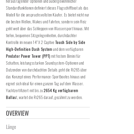
herausragender Optionen und außergewöhnlicher
Standardfunktionen definiert dieses Flagschiffboot als das
Modell für die anspruchsvollsten Käufer. Es bietet nicht nur
die besten Wellen, Wakes und Fahrten, sondern sein Reiz
geht weit über das Schleppen von Wassersport hinaus. Mit
tiefen, bequemen Sitzgelegenheiten, durchdachter
Kontrolle im neuen 14" X 2 Captive
Touch Side by Side
High-Definition Dash System
und dem verfügbaren
Predator Power Tower (PPT)
mit festem Bimini für
Schatten, leistungsstarken Soundsystem-Optionen und
Dutzenden von durchdachten Details geht die Ri265 über
das Konzept eines Performance-Sportbootes hinaus und
eignet sich ideal für einen ganzen Tag auf dem Wasser.
Yachtzertifiziert mit bis zu
2654 Kg verfügbarem
Ballas
t, wartet die Ri265 darauf, gezähmt zu werden.
OVERVIEW
Länge