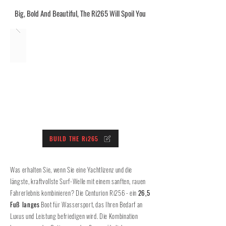
Big, Bold And Beautiful, The Ri265 Will Spoil You
BUILD THE Ri265
Was erhalten Sie, wenn Sie eine Yachtlizenz und die
längste, kraftvollste Surf-Welle mit einem sanften, rauen
Fahrerlebnis kombinieren? Die Centurion Ri256 - ein
26,5
Fuß langes
Boot für Wassersport, das Ihren Bedarf an
Luxus und Leistung befriedigen wird. Die Kombination