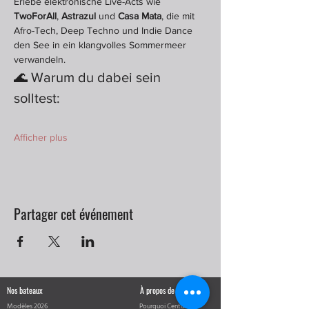
Erlebe elektronische Live-Acts wie 
TwoForAll
, 
Astrazul
 und 
Casa Mata
, die mit 
Afro-Tech, Deep Techno und Indie Dance 
den See in ein klangvolles Sommermeer 
verwandeln.
🌊 Warum du dabei sein 
solltest:
Afficher plus
Partager cet événement
Nos bateaux
À propos de Centurion
Modèles 2026
Pourquoi Centurion