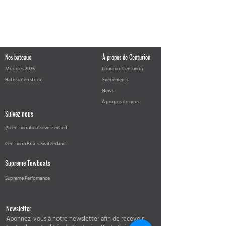
Nos bateaux
À propos de Centurion
Modèles 2026
Pourquoi Centurion
Bateaux en stock
Événements
News
À propos de nous
Suivez nous
@centurionboatsswitzerland
Centurion Boats Switzerland
Supreme Towboats
Supreme Perfomance
Newsletter
Abonnez-vous à notre newsletter afin de recevoir