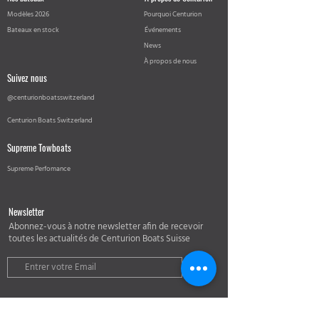
Modèles 2026
Pourquoi Centurion
Bateaux en stock
Événements
News
À propos de nous
Suivez nous
@centurionboatsswitzerland
Centurion Boats Switzerland
Supreme Towboats
Supreme Perfomance
Newsletter
Abonnez-vous à notre newsletter afin de recevoir
toutes les actualités de Centurion Boats Suisse
Soumettre