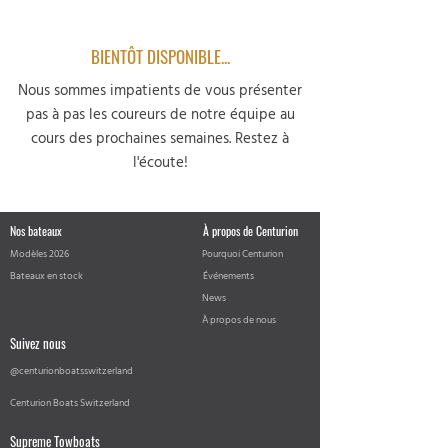
BIENTÔT DISPONIBLE...
Nous sommes impatients de vous présenter
pas à pas les coureurs de notre équipe au
cours des prochaines semaines. Restez à
l'écoute!
Nos bateaux
À propos de Centurion
Modèles 2026
Pourquoi Centurion
Bateaux en stock
Événements
News
À propos de nous
Suivez nous
@centurionboatsswitzerland
Centurion Boats Switzerland
Supreme Towboats